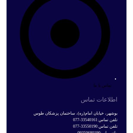
تماس با ما
اطلاعات تماس
بوشهر، خیابان امام(ره)، ساختمان پزشکان طوس
تلفن تماس:33540161-077
تلفن تماس:33550190-077
واتس اپ:09350680190