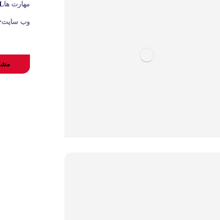
TML
مهارت ها
r
وب سایت
مشا