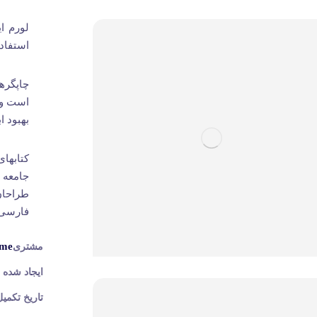
لورم ا
استفاد
چاپگره
است و 
بهبود ا
کتابها
جامعه 
طراحان
فارسی ا
me
مشتری
ایجاد شده
تاریخ تکمیل