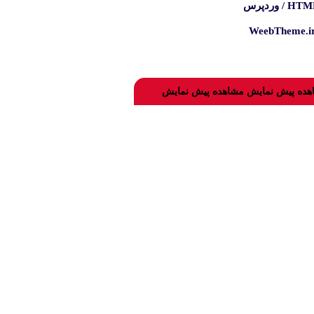
H / وردپرس
WeebTheme.i
هده پیش نمایش
مشاهده پیش نمایش